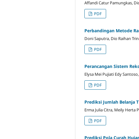
Affandi Catur Pamungkas, Dida
PDF
Perbandingan Metode Ra
Doni Saputra, Dio Raihan Trin
PDF
Perancangan Sistem Reko
Elysa Mei Pujiati Edy Santoso, A
PDF
Prediksi Jumlah Belanja
Erma Julia Citra, Meily Herta P
PDF
Prediksi Pola Curah Huj