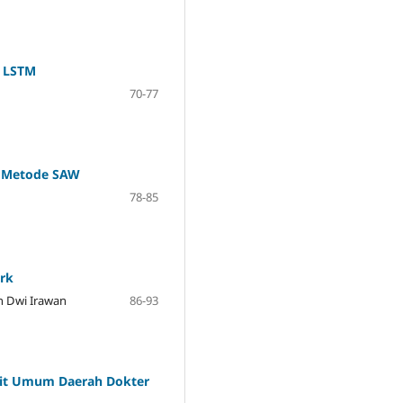
e LSTM
70-77
n Metode SAW
78-85
ork
an Dwi Irawan
86-93
akit Umum Daerah Dokter