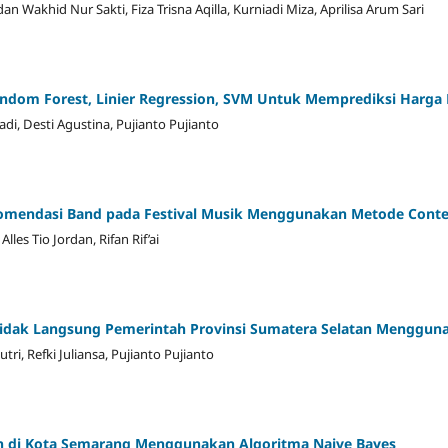
n Wakhid Nur Sakti, Fiza Trisna Aqilla, Kurniadi Miza, Aprilisa Arum Sari
ndom Forest, Linier Regression, SVM Untuk Memprediksi Harga
adi, Desti Agustina, Pujianto Pujianto
mendasi Band pada Festival Musik Menggunakan Metode Conten
lles Tio Jordan, Rifan Rif’ai
 Tidak Langsung Pemerintah Provinsi Sumatera Selatan Menggun
utri, Refki Juliansa, Pujianto Pujianto
an di Kota Semarang Menggunakan Algoritma Naive Bayes