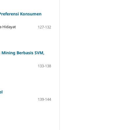
 Preferensi Konsumen
a Hidayat
127-132
Mining Berbasis SVM,
133-138
el
139-144