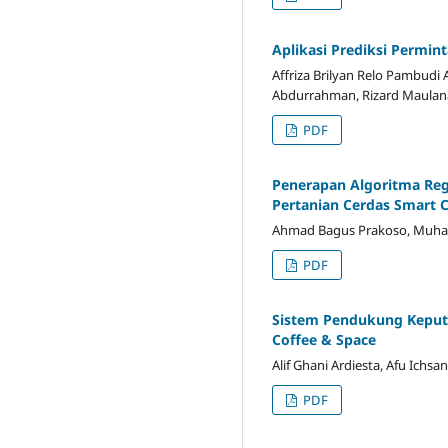
Aplikasi Prediksi Permi
Affriza Brilyan Relo Pambud
Abdurrahman, Rizard Maulan
PDF
Penerapan Algoritma Reg
Pertanian Cerdas Smart C
Ahmad Bagus Prakoso, Muham
PDF
Sistem Pendukung Keputu
Coffee & Space
Alif Ghani Ardiesta, Afu Ichs
PDF