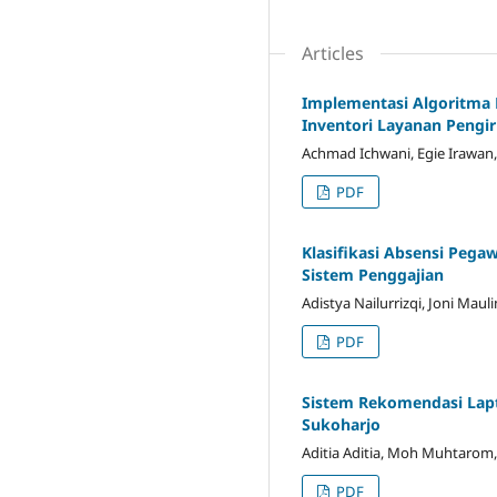
Articles
Implementasi Algoritma 
Inventori Layanan Peng
Achmad Ichwani, Egie Irawan,
PDF
Klasifikasi Absensi Pega
Sistem Penggajian
Adistya Nailurrizqi, Joni Mau
PDF
Sistem Rekomendasi Lap
Sukoharjo
Aditia Aditia, Moh Muhtarom
PDF