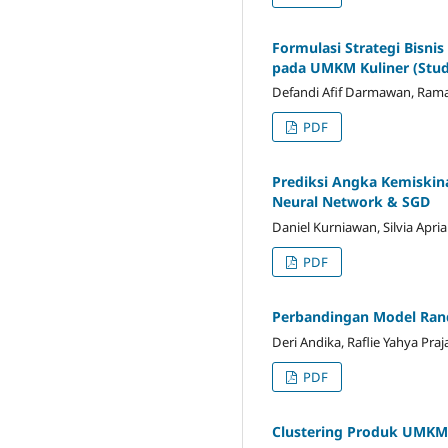
Formulasi Strategi Bisn
pada UMKM Kuliner (Stud
Defandi Afif Darmawan, Ramad
PDF
Prediksi Angka Kemiski
Neural Network & SGD
Daniel Kurniawan, Silvia Apria
PDF
Perbandingan Model Rand
Deri Andika, Raflie Yahya Praj
PDF
Clustering Produk UMKM