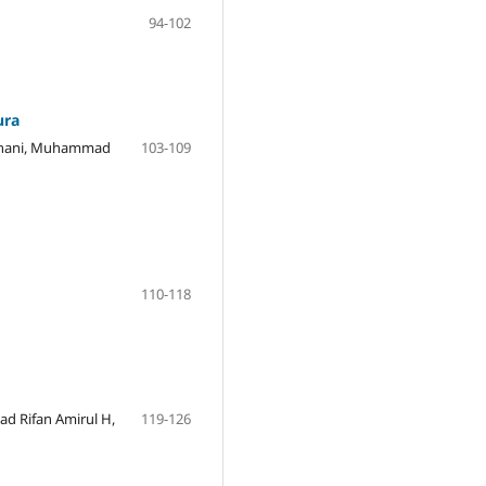
94-102
ura
adhani, Muhammad
103-109
110-118
d Rifan Amirul H,
119-126