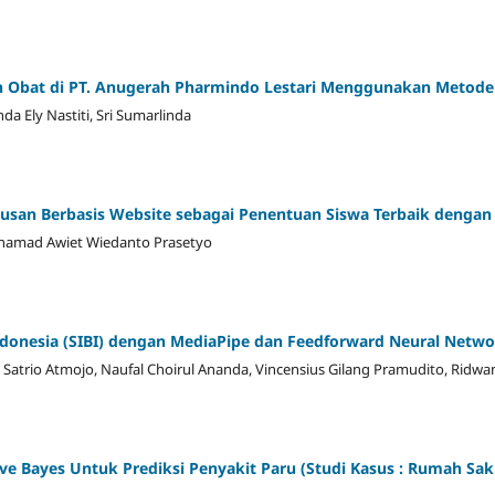
an Obat di PT. Anugerah Pharmindo Lestari Menggunakan Metod
da Ely Nastiti, Sri Sumarlinda
usan Berbasis Website sebagai Penentuan Siswa Terbaik denga
hamad Awiet Wiedanto Prasetyo
Indonesia (SIBI) dengan MediaPipe dan Feedforward Neural Netw
ah Satrio Atmojo, Naufal Choirul Ananda, Vincensius Gilang Pramudito, Ridw
ve Bayes Untuk Prediksi Penyakit Paru (Studi Kasus : Rumah S