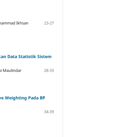
Muhammad Ikhsan
23-27
n Data Statistik Sistem
i Maulindar
28-33
ve Weighting Pada BP
34-39