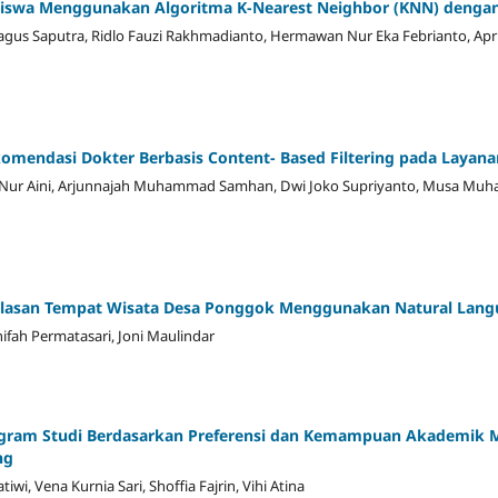
siswa Menggunakan Algoritma K-Nearest Neighbor (KNN) dengan K
Bagus Saputra, Ridlo Fauzi Rakhmadianto, Hermawan Nur Eka Febrianto, April
omendasi Dokter Berbasis Content- Based Filtering pada Layana
ha Nur Aini, Arjunnajah Muhammad Samhan, Dwi Joko Supriyanto, Musa Mu
Ulasan Tempat Wisata Desa Ponggok Menggunakan Natural Lang
ifah Permatasari, Joni Maulindar
gram Studi Berdasarkan Preferensi dan Kemampuan Akademik
ng
iwi, Vena Kurnia Sari, Shoffia Fajrin, Vihi Atina