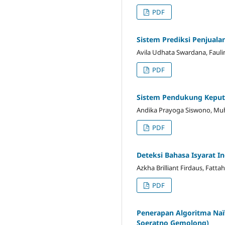
PDF
Sistem Prediksi Penjual
Avila Udhata Swardana, Faulin
PDF
Sistem Pendukung Keput
Andika Prayoga Siswono, Mu
PDF
Deteksi Bahasa Isyarat 
Azkha Brilliant Firdaus, Fatt
PDF
Penerapan Algoritma Naï
Soeratno Gemolong)