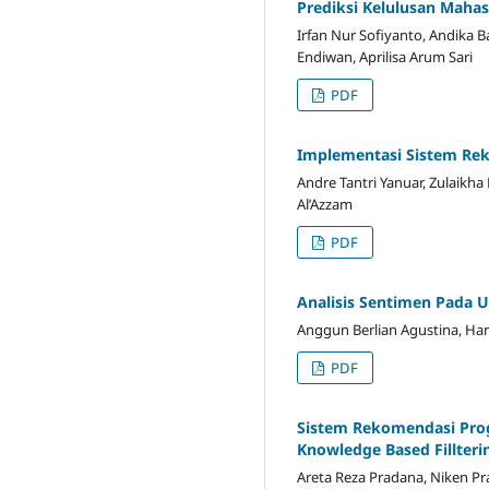
Prediksi Kelulusan Maha
Irfan Nur Sofiyanto, Andika 
Endiwan, Aprilisa Arum Sari
PDF
Implementasi Sistem Rek
Andre Tantri Yanuar, Zulaik
Al’Azzam
PDF
Analisis Sentimen Pada 
Anggun Berlian Agustina, Han
PDF
Sistem Rekomendasi Pro
Knowledge Based Fillteri
Areta Reza Pradana, Niken Prat