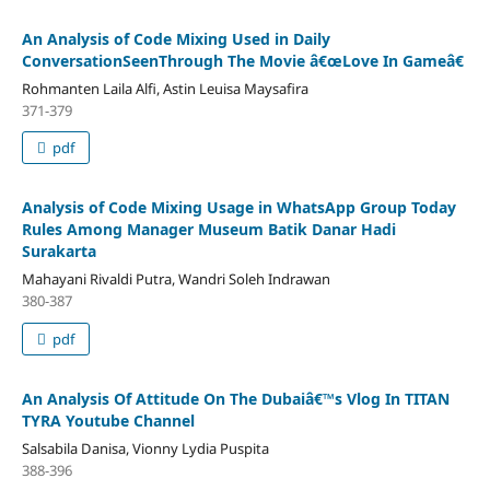
An Analysis of Code Mixing Used in Daily
ConversationSeenThrough The Movie â€œLove In Gameâ€
Rohmanten Laila Alfi, Astin Leuisa Maysafira
371-379
pdf
Analysis of Code Mixing Usage in WhatsApp Group Today
Rules Among Manager Museum Batik Danar Hadi
Surakarta
Mahayani Rivaldi Putra, Wandri Soleh Indrawan
380-387
pdf
An Analysis Of Attitude On The Dubaiâ€™s Vlog In TITAN
TYRA Youtube Channel
Salsabila Danisa, Vionny Lydia Puspita
388-396