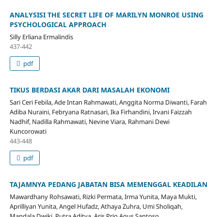
ANALYSISI THE SECRET LIFE OF MARILYN MONROE USING
PSYCHOLOGICAL APPROACH
Silly Erliana Ermalindis
437-442
pdf
TIKUS BERDASI AKAR DARI MASALAH EKONOMI
Sari Ceri Febila, Ade Intan Rahmawati, Anggita Norma Diwanti, Farah
Adiba Nuraini, Febryana Ratnasari, Ika Firhandini, Irvani Faizzah
Nadhif, Nadilla Rahmawati, Nevine Viara, Rahmani Dewi
Kuncorowati
443-448
pdf
TAJAMNYA PEDANG JABATAN BISA MEMENGGAL KEADILAN
Mawardhany Rohsawati, Rizki Permata, Irma Yunita, Maya Mukti,
Aprilliyan Yunita, Angel Hufadz, Athaya Zuhra, Umi Sholiqah,
Mandala Dwiki, Putra Aditya, Aris Prio Agus Santoso