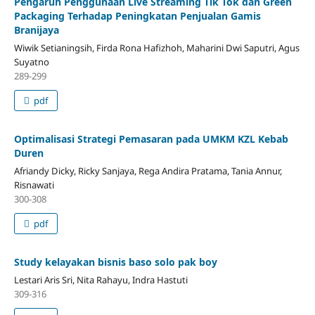
Pengaruh Penggunaan Live Streaming Tik Tok dan Green
Packaging Terhadap Peningkatan Penjualan Gamis
Branijaya
Wiwik Setianingsih, Firda Rona Hafizhoh, Maharini Dwi Saputri, Agus
Suyatno
289-299
pdf
Optimalisasi Strategi Pemasaran pada UMKM KZL Kebab
Duren
Afriandy Dicky, Ricky Sanjaya, Rega Andira Pratama, Tania Annur,
Risnawati
300-308
pdf
Study kelayakan bisnis baso solo pak boy
Lestari Aris Sri, Nita Rahayu, Indra Hastuti
309-316