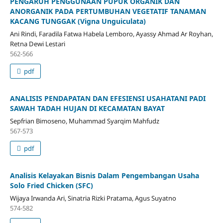
PENGARUH PENGGUNAAN PUPUK ORGANIK DAN
ANORGANIK PADA PERTUMBUHAN VEGETATIF TANAMAN
KACANG TUNGGAK (Vigna Unguiculata)
Ani Rindi, Faradila Fatwa Habela Lemboro, Ayassy Ahmad Ar Royhan,
Retna Dewi Lestari
562-566
pdf
ANALISIS PENDAPATAN DAN EFESIENSI USAHATANI PADI
SAWAH TADAH HUJAN DI KECAMATAN BAYAT
Sepfrian Bimoseno, Muhammad Syarqim Mahfudz
567-573
pdf
Analisis Kelayakan Bisnis Dalam Pengembangan Usaha
Solo Fried Chicken (SFC)
Wijaya Irwanda Ari, Sinatria Rizki Pratama, Agus Suyatno
574-582