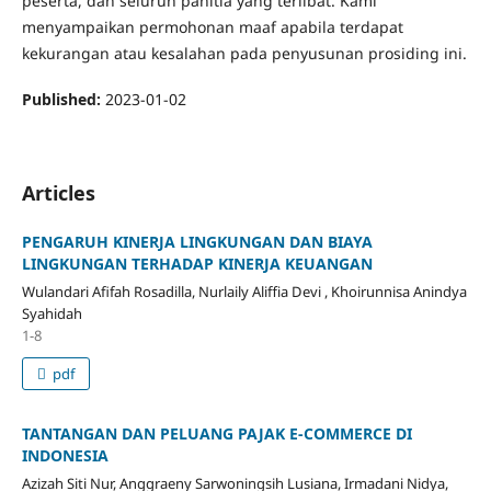
peserta, dan seluruh panitia yang terlibat. Kami
menyampaikan permohonan maaf apabila terdapat
kekurangan atau kesalahan pada penyusunan prosiding ini.
Published:
2023-01-02
Articles
PENGARUH KINERJA LINGKUNGAN DAN BIAYA
LINGKUNGAN TERHADAP KINERJA KEUANGAN
Wulandari Afifah Rosadilla, Nurlaily Aliffia Devi , Khoirunnisa Anindya
Syahidah
1-8
pdf
TANTANGAN DAN PELUANG PAJAK E-COMMERCE DI
INDONESIA
Azizah Siti Nur, Anggraeny Sarwoningsih Lusiana, Irmadani Nidya,