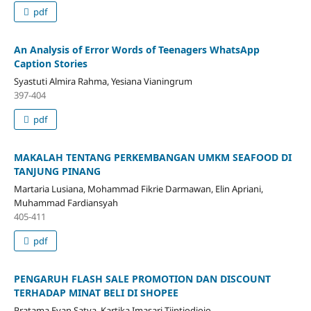
pdf
An Analysis of Error Words of Teenagers WhatsApp
Caption Stories
Syastuti Almira Rahma, Yesiana Vianingrum
397-404
pdf
MAKALAH TENTANG PERKEMBANGAN UMKM SEAFOOD DI
TANJUNG PINANG
Martaria Lusiana, Mohammad Fikrie Darmawan, Elin Apriani,
Muhammad Fardiansyah
405-411
pdf
PENGARUH FLASH SALE PROMOTION DAN DISCOUNT
TERHADAP MINAT BELI DI SHOPEE
Pratama Evan Satya, Kartika Imasari Tjiptiodjojo