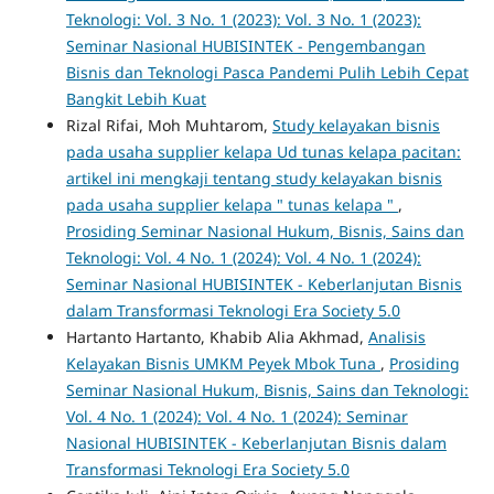
Teknologi: Vol. 3 No. 1 (2023): Vol. 3 No. 1 (2023):
Seminar Nasional HUBISINTEK - Pengembangan
Bisnis dan Teknologi Pasca Pandemi Pulih Lebih Cepat
Bangkit Lebih Kuat
Rizal Rifai, Moh Muhtarom,
Study kelayakan bisnis
pada usaha supplier kelapa Ud tunas kelapa pacitan:
artikel ini mengkaji tentang study kelayakan bisnis
pada usaha supplier kelapa " tunas kelapa "
,
Prosiding Seminar Nasional Hukum, Bisnis, Sains dan
Teknologi: Vol. 4 No. 1 (2024): Vol. 4 No. 1 (2024):
Seminar Nasional HUBISINTEK - Keberlanjutan Bisnis
dalam Transformasi Teknologi Era Society 5.0
Hartanto Hartanto, Khabib Alia Akhmad,
Analisis
Kelayakan Bisnis UMKM Peyek Mbok Tuna
,
Prosiding
Seminar Nasional Hukum, Bisnis, Sains dan Teknologi:
Vol. 4 No. 1 (2024): Vol. 4 No. 1 (2024): Seminar
Nasional HUBISINTEK - Keberlanjutan Bisnis dalam
Transformasi Teknologi Era Society 5.0