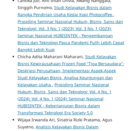
Cantika Juli, Aini Intan Orivia, Awang Nanggala,
Singgih Purnomo,
Studi Kelayakan Bisnis dalam
Rangka Pendirian Usaha Kedai Kopi Photocoffee
,
Prosiding Seminar Nasional Hukum, Bisnis, Sains dan
Teknologi: Vol. 3 No. 1 (2023): Vol. 3 No. 1 (2023):
Seminar Nasional HUBISINTEK - Pengembangan
Bisnis dan Teknologi Pasca Pandemi Pulih Lebih Cepat
Bangkit Lebih Kuat
Chicha Adita Maharani Maharani,
Studi Kelayakan
Bisnis Kewirausahaan Frozen Food "Tiga Bersaudara":
Deskripsi Perusahaan, Implementasi Aspek-Aspek
Studi Kelayakan Bisnis, Analisa Keuntungan dan
Kelayakan Usaha
,
Prosiding Seminar Nasional
Hukum, Bisnis, Sains dan Teknologi: Vol. 4 No. 1
(2024): Vol. 4 No. 1 (2024): Seminar Nasional
HUBISINTEK - Keberlanjutan Bisnis dalam
Transformasi Teknologi Era Society 5.0
Wijaya Irwanda Ari, Sinatria Rizki Pratama, Agus
Suyatno,
Analisis Kelayakan Bisnis Dalam