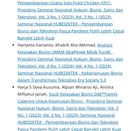
Pengembangan Usaha Solo Fried Chicken (SFC)
,
Prosiding Seminar Nasional Hukum, Bisnis, Sains dan
Teknologi: Vol. 3 No. 1 (2023): Vol. 3 No. 1 (2023):
Seminar Nasional HUBISINTEK - Pengembangan
Bisnis dan Teknologi Pasca Pandemi Pulih Lebih Cepat
Bangkit Lebih Kuat
Hartanto hartanto, Khabib Alia Akhmad,
Analisis
Kelayakan Bisnis UMKM â€œPeyek Mbok Tunâ€
,
Prosiding Seminar Nasional Hukum, Bisnis, Sains dan
Teknologi: Vol. 4 No. 1 (2024): Vol. 4 No. 1 (2024):
Seminar Nasional HUBISINTEK - Keberlanjutan Bisnis
dalam Transformasi Teknologi Era Society 5.0
Harja S Dyva Kusuma, Alpian Winarso Aji, Anisha
Miftahul Janah,
Studi Kelayakan Bisnis Dâ€™Family
Catering Untuk Kelanjutan Bisnis
,
Prosiding Seminar
Nasional Hukum, Bisnis, Sains dan Teknologi: Vol. 3
No. 1 (2023): Vol. 3 No. 1 (2023): Seminar Nasional
HUBISINTEK - Pengembangan Bisnis dan Teknologi
Pasca Pandemi Pulih Lebih Cepat Bangkit Lebih Kuat