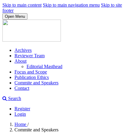
Skip to main content
Skip to main navigation menu
Skip to site
footer
Open Menu
Archives
Reviewer Team
About
Editorial Masthead
Focus and Scope
Publication Ethics
Commite and Speakers
Contact
Search
Register
Login
Home
/
Commite and Speakers