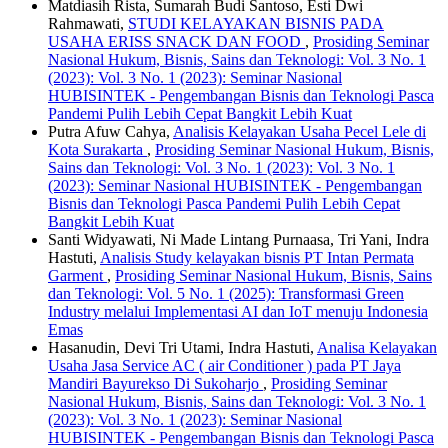
Matdiasih Rista, Sumarah Budi Santoso, Esti Dwi
Rahmawati,
STUDI KELAYAKAN BISNIS PADA
USAHA ERISS SNACK DAN FOOD
,
Prosiding Seminar
Nasional Hukum, Bisnis, Sains dan Teknologi: Vol. 3 No. 1
(2023): Vol. 3 No. 1 (2023): Seminar Nasional
HUBISINTEK - Pengembangan Bisnis dan Teknologi Pasca
Pandemi Pulih Lebih Cepat Bangkit Lebih Kuat
Putra Afuw Cahya,
Analisis Kelayakan Usaha Pecel Lele di
Kota Surakarta
,
Prosiding Seminar Nasional Hukum, Bisnis,
Sains dan Teknologi: Vol. 3 No. 1 (2023): Vol. 3 No. 1
(2023): Seminar Nasional HUBISINTEK - Pengembangan
Bisnis dan Teknologi Pasca Pandemi Pulih Lebih Cepat
Bangkit Lebih Kuat
Santi Widyawati, Ni Made Lintang Purnaasa, Tri Yani, Indra
Hastuti,
Analisis Study kelayakan bisnis PT Intan Permata
Garment
,
Prosiding Seminar Nasional Hukum, Bisnis, Sains
dan Teknologi: Vol. 5 No. 1 (2025): Transformasi Green
Industry melalui Implementasi AI dan IoT menuju Indonesia
Emas
Hasanudin, Devi Tri Utami, Indra Hastuti,
Analisa Kelayakan
Usaha Jasa Service AC ( air Conditioner ) pada PT Jaya
Mandiri Bayurekso Di Sukoharjo
,
Prosiding Seminar
Nasional Hukum, Bisnis, Sains dan Teknologi: Vol. 3 No. 1
(2023): Vol. 3 No. 1 (2023): Seminar Nasional
HUBISINTEK - Pengembangan Bisnis dan Teknologi Pasca