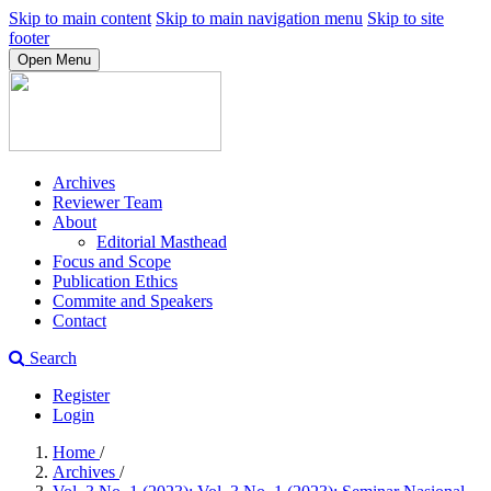
Skip to main content
Skip to main navigation menu
Skip to site
footer
Open Menu
Archives
Reviewer Team
About
Editorial Masthead
Focus and Scope
Publication Ethics
Commite and Speakers
Contact
Search
Register
Login
Home
/
Archives
/