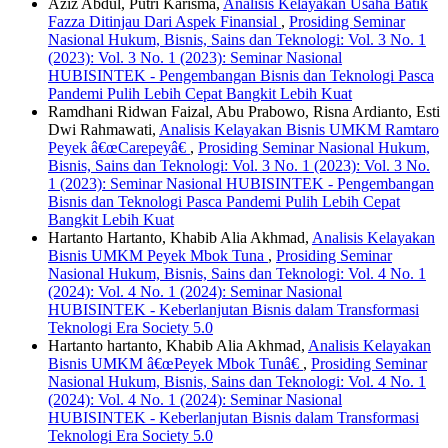
Aziz Abdul, Putri Karisma,
Analisis Kelayakan Usaha Batik
Fazza Ditinjau Dari Aspek Finansial
,
Prosiding Seminar
Nasional Hukum, Bisnis, Sains dan Teknologi: Vol. 3 No. 1
(2023): Vol. 3 No. 1 (2023): Seminar Nasional
HUBISINTEK - Pengembangan Bisnis dan Teknologi Pasca
Pandemi Pulih Lebih Cepat Bangkit Lebih Kuat
Ramdhani Ridwan Faizal, Abu Prabowo, Risna Ardianto, Esti
Dwi Rahmawati,
Analisis Kelayakan Bisnis UMKM Ramtaro
Peyek â€œCarepeyâ€
,
Prosiding Seminar Nasional Hukum,
Bisnis, Sains dan Teknologi: Vol. 3 No. 1 (2023): Vol. 3 No.
1 (2023): Seminar Nasional HUBISINTEK - Pengembangan
Bisnis dan Teknologi Pasca Pandemi Pulih Lebih Cepat
Bangkit Lebih Kuat
Hartanto Hartanto, Khabib Alia Akhmad,
Analisis Kelayakan
Bisnis UMKM Peyek Mbok Tuna
,
Prosiding Seminar
Nasional Hukum, Bisnis, Sains dan Teknologi: Vol. 4 No. 1
(2024): Vol. 4 No. 1 (2024): Seminar Nasional
HUBISINTEK - Keberlanjutan Bisnis dalam Transformasi
Teknologi Era Society 5.0
Hartanto hartanto, Khabib Alia Akhmad,
Analisis Kelayakan
Bisnis UMKM â€œPeyek Mbok Tunâ€
,
Prosiding Seminar
Nasional Hukum, Bisnis, Sains dan Teknologi: Vol. 4 No. 1
(2024): Vol. 4 No. 1 (2024): Seminar Nasional
HUBISINTEK - Keberlanjutan Bisnis dalam Transformasi
Teknologi Era Society 5.0