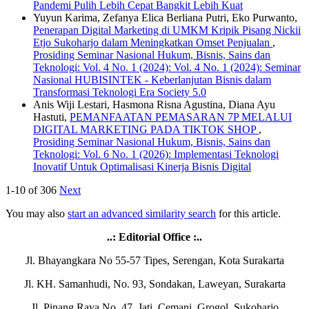
Pandemi Pulih Lebih Cepat Bangkit Lebih Kuat
Yuyun Karima, Zefanya Elica Berliana Putri, Eko Purwanto,
Penerapan Digital Marketing di UMKM Kripik Pisang Nickii
Etjo Sukoharjo dalam Meningkatkan Omset Penjualan
,
Prosiding Seminar Nasional Hukum, Bisnis, Sains dan
Teknologi: Vol. 4 No. 1 (2024): Vol. 4 No. 1 (2024): Seminar
Nasional HUBISINTEK - Keberlanjutan Bisnis dalam
Transformasi Teknologi Era Society 5.0
Anis Wiji Lestari, Hasmona Risna Agustina, Diana Ayu
Hastuti,
PEMANFAATAN PEMASARAN 7P MELALUI
DIGITAL MARKETING PADA TIKTOK SHOP
,
Prosiding Seminar Nasional Hukum, Bisnis, Sains dan
Teknologi: Vol. 6 No. 1 (2026): Implementasi Teknologi
Inovatif Untuk Optimalisasi Kinerja Bisnis Digital
1-10 of 306
Next
You may also
start an advanced similarity search
for this article.
..: Editorial Office :..
Jl. Bhayangkara No 55-57 Tipes, Serengan, Kota Surakarta
Jl. KH. Samanhudi, No. 93, Sondakan, Laweyan, Surakarta
Jl. Pinang Raya No. 47, Jati, Cemani, Grogol, Sukoharjo