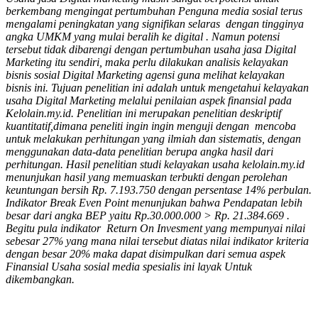
berkembang mengingat pertumbuhan Penguna media sosial terus
mengalami peningkatan yang signifikan selaras dengan tingginya
angka UMKM yang mulai beralih ke digital . Namun potensi
tersebut tidak dibarengi dengan pertumbuhan usaha jasa Digital
Marketing itu sendiri, maka perlu dilakukan analisis kelayakan
bisnis sosial Digital Marketing agensi guna melihat kelayakan
bisnis ini. Tujuan penelitian ini adalah untuk mengetahui kelayakan
usaha Digital Marketing melalui penilaian aspek finansial pada
Kelolain.my.id. Penelitian ini merupakan penelitian
deskriptif
kuantitatif,
dimana peneliti ingin ingin menguji dengan mencoba
untuk melakukan perhitungan yang ilmiah dan sistematis, dengan
menggunakan data-data penelitian berupa angka hasil dari
perhitungan. Hasil penelitian studi kelayakan usaha kelolain.my.id
menunjukan hasil yang memuaskan terbukti dengan perolehan
keuntungan bersih Rp. 7.193.750 dengan persentase 14% perbulan.
Indikator Break Even Point menunjukan bahwa Pendapatan lebih
besar dari angka BEP yaitu Rp.30.000.000 > Rp. 21.384.669 .
Begitu pula indikator Return On Invesment yang mempunyai nilai
sebesar 27% yang mana nilai tersebut diatas nilai indikator kriteria
dengan besar 20% maka dapat disimpulkan dari semua aspek
Finansial Usaha sosial media spesialis ini layak Untuk
dikembangkan.