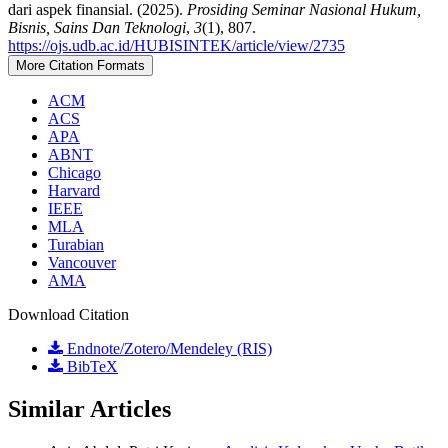
dari aspek finansial. (2025).
Prosiding Seminar Nasional Hukum,
Bisnis, Sains Dan Teknologi
,
3
(1), 807.
https://ojs.udb.ac.id/HUBISINTEK/article/view/2735
More Citation Formats
ACM
ACS
APA
ABNT
Chicago
Harvard
IEEE
MLA
Turabian
Vancouver
AMA
Download Citation
Endnote/Zotero/Mendeley (RIS)
BibTeX
Similar Articles