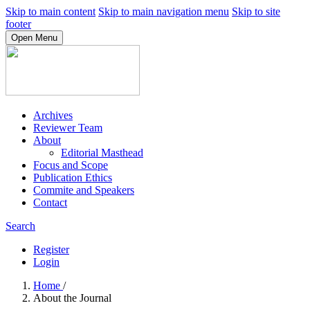
Skip to main content
Skip to main navigation menu
Skip to site
footer
Open Menu
Archives
Reviewer Team
About
Editorial Masthead
Focus and Scope
Publication Ethics
Commite and Speakers
Contact
Search
Register
Login
Home
/
About the Journal