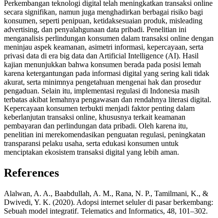
Perkembangan teknologi digital telah meningkatkan transaksi online
secara signifikan, namun juga menghadirkan berbagai risiko bagi
konsumen, seperti penipuan, ketidaksesuaian produk, misleading
advertising, dan penyalahgunaan data pribadi. Penelitian ini
menganalisis perlindungan konsumen dalam transaksi online dengan
meninjau aspek keamanan, asimetri informasi, kepercayaan, serta
privasi data di era big data dan Artificial Intelligence (AI). Hasil
kajian menunjukkan bahwa konsumen berada pada posisi lemah
karena ketergantungan pada informasi digital yang sering kali tidak
akurat, serta minimnya pengetahuan mengenai hak dan prosedur
pengaduan. Selain itu, implementasi regulasi di Indonesia masih
terbatas akibat lemahnya pengawasan dan rendahnya literasi digital.
Kepercayaan konsumen terbukti menjadi faktor penting dalam
keberlanjutan transaksi online, khususnya terkait keamanan
pembayaran dan perlindungan data pribadi. Oleh karena itu,
penelitian ini merekomendasikan penguatan regulasi, peningkatan
transparansi pelaku usaha, serta edukasi konsumen untuk
menciptakan ekosistem transaksi digital yang lebih aman.
References
Alalwan, A. A., Baabdullah, A. M., Rana, N. P., Tamilmani, K., &
Dwivedi, Y. K. (2020). Adopsi internet seluler di pasar berkembang:
Sebuah model integratif. Telematics and Informatics, 48, 101–302.