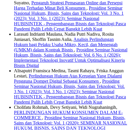
Suyatno,
Pengaruh Strategi Pemasaran Online dan Persepsi
Harga Terhadap Minat Beli Konsumen
,
Prosiding Seminar
Nasional Hukum, Bisnis, Sains dan Teknologi: Vol. 3 No. 1
(2023): Vol. 3 No. 1 (2023): Seminar Nasional
HUBISINTEK - Pengembangan Bisnis dan Teknologi Pasca
Pandemi Pulih Lebih Cepat Bangkit Lebih Kuat
Larasati Indrianti Maulana, Nadia Putri Nadiva, Rosita
Juniasari, Shoffin Tasnim Aulia,
Analisis Perlindungan
Hukum bagi Pelaku Usaha Mikro, Kecil, dan Menengah
(UMKM) dalam Kontrak Bisnis
,
Prosiding Seminar Nasional
Hukum, Bisnis, Sains dan Teknologi: Vol. 6 No. 1 (2026):
Implementasi Teknologi Inovatif Untuk Optimalisasi Kinerja
Bisnis Digital
Alisaputri Fransisca Medina, Tasmi Rahayu, Friska Anggun
Lestari,
Perlindungan Hukum Atas Kerugian Yang Dialami
Pengguna Dompet Digital Sebagai Konsumen
,
Prosiding
Seminar Nasional Hukum, Bisnis, Sains dan Teknologi: Vol.
3 No. 1 (2023): Vol. 3 No. 1 (2023): Seminar Nasional
HUBISINTEK - Pengembangan Bisnis dan Teknologi Pasca
Pandemi Pulih Lebih Cepat Bangkit Lebih Kuat
Cholifatu Rohmah, Devy Setiyani, Widi Nugrahaningih,
PERLINDUNGAN HUKUM KONSUMEN DALAM E-
COMMERCE
,
Prosiding Seminar Nasional Hukum, Bisnis,
Sains dan Teknologi: Vol. 1 (2020): SEMINAR NASIONAL
HUKUM, BISNIS, SAINS DAN TEKNOLOGI