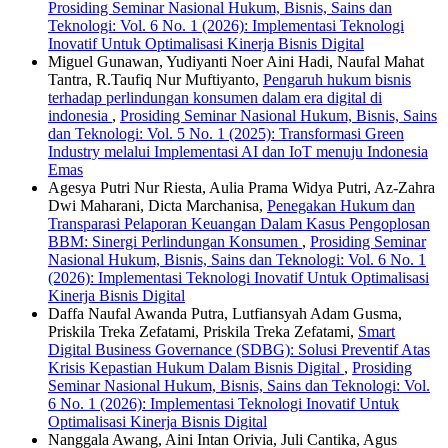
Prosiding Seminar Nasional Hukum, Bisnis, Sains dan
Teknologi: Vol. 6 No. 1 (2026): Implementasi Teknologi
Inovatif Untuk Optimalisasi Kinerja Bisnis Digital
Miguel Gunawan, Yudiyanti Noer Aini Hadi, Naufal Mahat
Tantra, R.Taufiq Nur Muftiyanto,
Pengaruh hukum bisnis
terhadap perlindungan konsumen dalam era digital di
indonesia
,
Prosiding Seminar Nasional Hukum, Bisnis, Sains
dan Teknologi: Vol. 5 No. 1 (2025): Transformasi Green
Industry melalui Implementasi AI dan IoT menuju Indonesia
Emas
Agesya Putri Nur Riesta, Aulia Prama Widya Putri, Az-Zahra
Dwi Maharani, Dicta Marchanisa,
Penegakan Hukum dan
Transparasi Pelaporan Keuangan Dalam Kasus Pengoplosan
BBM: Sinergi Perlindungan Konsumen
,
Prosiding Seminar
Nasional Hukum, Bisnis, Sains dan Teknologi: Vol. 6 No. 1
(2026): Implementasi Teknologi Inovatif Untuk Optimalisasi
Kinerja Bisnis Digital
Daffa Naufal Awanda Putra, Lutfiansyah Adam Gusma,
Priskila Treka Zefatami, Priskila Treka Zefatami,
Smart
Digital Business Governance (SDBG): Solusi Preventif Atas
Krisis Kepastian Hukum Dalam Bisnis Digital
,
Prosiding
Seminar Nasional Hukum, Bisnis, Sains dan Teknologi: Vol.
6 No. 1 (2026): Implementasi Teknologi Inovatif Untuk
Optimalisasi Kinerja Bisnis Digital
Nanggala Awang, Aini Intan Orivia, Juli Cantika, Agus