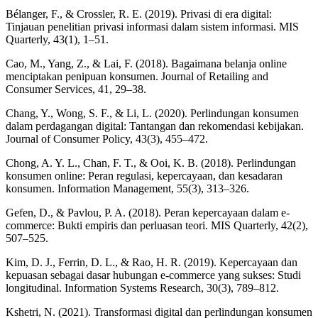
Bélanger, F., & Crossler, R. E. (2019). Privasi di era digital:
Tinjauan penelitian privasi informasi dalam sistem informasi. MIS
Quarterly, 43(1), 1–51.
Cao, M., Yang, Z., & Lai, F. (2018). Bagaimana belanja online
menciptakan penipuan konsumen. Journal of Retailing and
Consumer Services, 41, 29–38.
Chang, Y., Wong, S. F., & Li, L. (2020). Perlindungan konsumen
dalam perdagangan digital: Tantangan dan rekomendasi kebijakan.
Journal of Consumer Policy, 43(3), 455–472.
Chong, A. Y. L., Chan, F. T., & Ooi, K. B. (2018). Perlindungan
konsumen online: Peran regulasi, kepercayaan, dan kesadaran
konsumen. Information Management, 55(3), 313–326.
Gefen, D., & Pavlou, P. A. (2018). Peran kepercayaan dalam e-
commerce: Bukti empiris dan perluasan teori. MIS Quarterly, 42(2),
507–525.
Kim, D. J., Ferrin, D. L., & Rao, H. R. (2019). Kepercayaan dan
kepuasan sebagai dasar hubungan e-commerce yang sukses: Studi
longitudinal. Information Systems Research, 30(3), 789–812.
Kshetri, N. (2021). Transformasi digital dan perlindungan konsumen