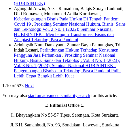
(HUBISINTEK)
Agung dd Aswin, Aszis Ramadhan, Balqis Soraya Ludmuti,
Diki Romawan, Muhammad Aditia Kurniawan,
Keberlangsungan Bisnis Pada Umkm Di Tengah Pandemi
Covid 19
,
Prosiding Seminar Nasional Hukum, Bisnis, Sains
dan Teknologi: Vol. 2 No. 1 (2022): Seminar Nasional
HUBISINTEK - Membangun Transformasi Bisnis dan
Adaptasi Teknologi Pasca Pandemi
Ariningsih Nura Damayanti, Zanuar Bayu Pamungkas, Tri
Indah Lestari,
Perlindungan Hukum Terhadap Konsumen
Pengguna Jasa Perbankan
,
Prosiding Seminar Nasional
Hukum, Bisnis, Sains dan Teknologi: Vol. 3 No. 1 (2023):
Vol. 3 No. 1 (2023): Seminar Nasional HUBISINTEK -
Pengembangan Bisnis dan Teknologi Pasca Pandemi Pulih
Lebih Cepat Bangkit Lebih Kuat
1-10 of 523
Next
You may also
start an advanced similarity search
for this article.
..: Editorial Office :..
Jl. Bhayangkara No 55-57 Tipes, Serengan, Kota Surakarta
Jl. KH. Samanhudi, No. 93, Sondakan, Laweyan, Surakarta