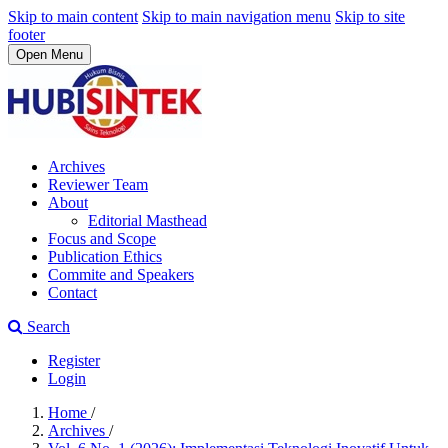
Skip to main content
Skip to main navigation menu
Skip to site
footer
Open Menu
Archives
Reviewer Team
About
Editorial Masthead
Focus and Scope
Publication Ethics
Commite and Speakers
Contact
Search
Register
Login
Home
/
Archives
/