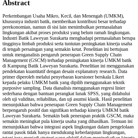
Abstract
Perkembangan Usaha Mikro, Kecil, dan Menengah (UMKM),
khususnya industri batik, memberikan kontribusi besar terhadap
perekonomian, namun di sisi lain menimbulkan permasalahan
lingkungan akibat proses produksi yang belum ramah lingkungan.
Industri Batik Laweyan Surakarta menghadapi permasalahan berupa
tingginya limbah produksi serta tuntutan peningkatan kinerja usaha
di tengah persaingan yang semakin ketat. Penelitian ini bertujuan
untuk menganalisis pengaruh penerapan Green Supply Chain
Management (GSCM) terhadap peningkatan kinerja UMKM batik
di Kampung Batik Laweyan Surakarta. Penelitian ini menggunakan
pendekatan kuantitatif dengan desain explanatory research. Data
primer diperoleh melalui penyebaran kuesioner berskala Likert
kepada pelaku UMKM batik yang dipilih menggunakan teknik
purposive sampling. Data dianalisis menggunakan regresi linier
sederhana dengan bantuan perangkat lunak SPSS, yang didahului
oleh uji validitas, reliabilitas, dan uji asumsi klasik. Hasil penelitian
menunjukkan bahwa penerapan Green Supply Chain Management
berpengaruh positif dan signifikan terhadap kinerja UMKM batik
Laweyan Surakarta. Semakin baik penerapan praktik GSCM, maka
semakin meningkat pula kinerja usaha yang dihasilkan. Temuan ini
menunjukkan bahwa integrasi aspek lingkungan dalam pengelolaan
rantai pasok tidak hanya mendukung keberlanjutan lingkungan,
tetapi juga menjadi strategi yang efektif dalam meningkatkan kinerja