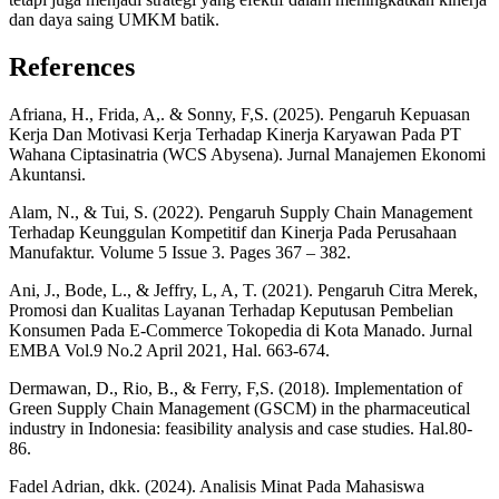
dan daya saing UMKM batik.
References
Afriana, H., Frida, A,. & Sonny, F,S. (2025). Pengaruh Kepuasan
Kerja Dan Motivasi Kerja Terhadap Kinerja Karyawan Pada PT
Wahana Ciptasinatria (WCS Abysena). Jurnal Manajemen Ekonomi
Akuntansi.
Alam, N., & Tui, S. (2022). Pengaruh Supply Chain Management
Terhadap Keunggulan Kompetitif dan Kinerja Pada Perusahaan
Manufaktur. Volume 5 Issue 3. Pages 367 – 382.
Ani, J., Bode, L., & Jeffry, L, A, T. (2021). Pengaruh Citra Merek,
Promosi dan Kualitas Layanan Terhadap Keputusan Pembelian
Konsumen Pada E-Commerce Tokopedia di Kota Manado. Jurnal
EMBA Vol.9 No.2 April 2021, Hal. 663-674.
Dermawan, D., Rio, B., & Ferry, F,S. (2018). Implementation of
Green Supply Chain Management (GSCM) in the pharmaceutical
industry in Indonesia: feasibility analysis and case studies. Hal.80-
86.
Fadel Adrian, dkk. (2024). Analisis Minat Pada Mahasiswa