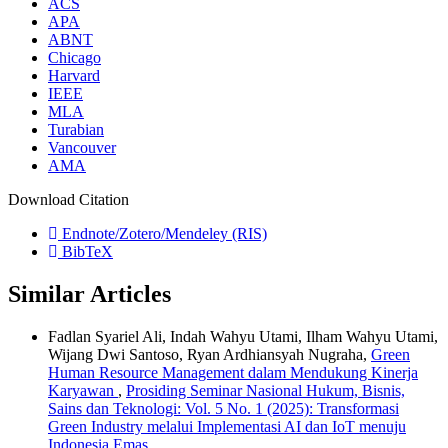
ACS
APA
ABNT
Chicago
Harvard
IEEE
MLA
Turabian
Vancouver
AMA
Download Citation
Endnote/Zotero/Mendeley (RIS)
BibTeX
Similar Articles
Fadlan Syariel Ali, Indah Wahyu Utami, Ilham Wahyu Utami,
Wijang Dwi Santoso, Ryan Ardhiansyah Nugraha,
Green
Human Resource Management dalam Mendukung Kinerja
Karyawan
,
Prosiding Seminar Nasional Hukum, Bisnis,
Sains dan Teknologi: Vol. 5 No. 1 (2025): Transformasi
Green Industry melalui Implementasi AI dan IoT menuju
Indonesia Emas