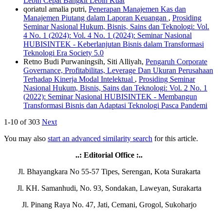
Lebih Cepat Bangkit Lebih Kuat
qoriatul amalia putri,
Penerapan Manajemen Kas dan
Manajemen Piutang dalam Laporan Keuangan
,
Prosiding
Seminar Nasional Hukum, Bisnis, Sains dan Teknologi: Vol.
4 No. 1 (2024): Vol. 4 No. 1 (2024): Seminar Nasional
HUBISINTEK - Keberlanjutan Bisnis dalam Transformasi
Teknologi Era Society 5.0
Retno Budi Purwaningsih, Siti Alliyah,
Pengaruh Corporate
Governance, Profitabilitas, Leverage Dan Ukuran Perusahaan
Terhadap Kinerja Modal Intelektual
,
Prosiding Seminar
Nasional Hukum, Bisnis, Sains dan Teknologi: Vol. 2 No. 1
(2022): Seminar Nasional HUBISINTEK - Membangun
Transformasi Bisnis dan Adaptasi Teknologi Pasca Pandemi
1-10 of 303
Next
You may also
start an advanced similarity search
for this article.
..: Editorial Office :..
Jl. Bhayangkara No 55-57 Tipes, Serengan, Kota Surakarta
Jl. KH. Samanhudi, No. 93, Sondakan, Laweyan, Surakarta
Jl. Pinang Raya No. 47, Jati, Cemani, Grogol, Sukoharjo