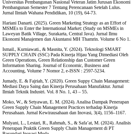
Universitas Pembangunan Nasional Veteran Jatim Jurusan Ekonomi
Pembangunan Semester 7 Tentang Perencanaan Setelah Lulus.
Jurnal Ilmiah Wahana Pendidikan, 10 (19), 64-73.
Hariani Danarti. (2025). Green Marketing Strategy as an Effort of
MSMEs to Enter the International Market: (Study on MSMEs in
Laweyan Batik Village, Surakarta, Central Java). Jurnal Ilmu
Ekonomi Manajemen dan Akuntansi MH Thamrin. Volume 6 No 1.
Ismail., Kurniawati., & Masnita, Y. (2024). Teknologi SMART
SUPPLY CHAIN (SSC) Pada Kinerja Hijau Yang Dimediasi Oleh
Green Operations, Green Relationship dan Customer Green
Information Sharing. Journal of Economic, Business and
Accounting, Volume 7 Nomor 2, e-ISSN : 2597-5234.
Jumady, E. & Fajriah, Y. (2020). Green Suppy Chain Management:
Mediasi Daya Saing dan Kinerja Perusahaan Manufaktur. Jurnal
Ilmiah Teknik Industri. Vol. 8 No. 1, 43 – 55.
Moko, W., & Setyawan, E. M. (2024). Analisa Dampak Penerapan
Green Supply Chain Management Practices terhadap Kinerja
Perusahaan. Jurnal Kewirausahaan dan Inovasi, 3(4), 1156–1167.
Mulyani, L., Lestari, R., Rahmah, S., & Safa’at, M. (2024). Analisis
Penerapan Praktik Green Supply Chain Management di PT
Basundari Inovasi Muda.