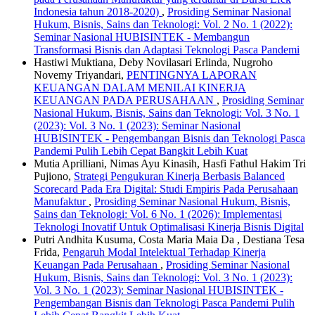
Indonesia tahun 2018-2020)
,
Prosiding Seminar Nasional
Hukum, Bisnis, Sains dan Teknologi: Vol. 2 No. 1 (2022):
Seminar Nasional HUBISINTEK - Membangun
Transformasi Bisnis dan Adaptasi Teknologi Pasca Pandemi
Hastiwi Muktiana, Deby Novilasari Erlinda, Nugroho
Novemy Triyandari,
PENTINGNYA LAPORAN
KEUANGAN DALAM MENILAI KINERJA
KEUANGAN PADA PERUSAHAAN
,
Prosiding Seminar
Nasional Hukum, Bisnis, Sains dan Teknologi: Vol. 3 No. 1
(2023): Vol. 3 No. 1 (2023): Seminar Nasional
HUBISINTEK - Pengembangan Bisnis dan Teknologi Pasca
Pandemi Pulih Lebih Cepat Bangkit Lebih Kuat
Mutia Aprilliani, Nimas Ayu Kinasih, Hasfi Fathul Hakim Tri
Pujiono,
Strategi Pengukuran Kinerja Berbasis Balanced
Scorecard Pada Era Digital: Studi Empiris Pada Perusahaan
Manufaktur
,
Prosiding Seminar Nasional Hukum, Bisnis,
Sains dan Teknologi: Vol. 6 No. 1 (2026): Implementasi
Teknologi Inovatif Untuk Optimalisasi Kinerja Bisnis Digital
Putri Andhita Kusuma, Costa Maria Maia Da , Destiana Tesa
Frida,
Pengaruh Modal Intelektual Terhadap Kinerja
Keuangan Pada Perusahaan
,
Prosiding Seminar Nasional
Hukum, Bisnis, Sains dan Teknologi: Vol. 3 No. 1 (2023):
Vol. 3 No. 1 (2023): Seminar Nasional HUBISINTEK -
Pengembangan Bisnis dan Teknologi Pasca Pandemi Pulih