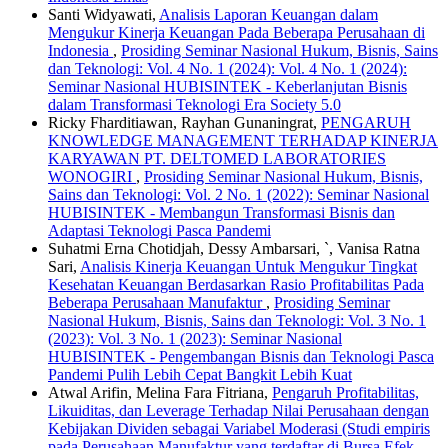
Santi Widyawati,
Analisis Laporan Keuangan dalam
Mengukur Kinerja Keuangan Pada Beberapa Perusahaan di
Indonesia
,
Prosiding Seminar Nasional Hukum, Bisnis, Sains
dan Teknologi: Vol. 4 No. 1 (2024): Vol. 4 No. 1 (2024):
Seminar Nasional HUBISINTEK - Keberlanjutan Bisnis
dalam Transformasi Teknologi Era Society 5.0
Ricky Fharditiawan, Rayhan Gunaningrat,
PENGARUH
KNOWLEDGE MANAGEMENT TERHADAP KINERJA
KARYAWAN PT. DELTOMED LABORATORIES
WONOGIRI
,
Prosiding Seminar Nasional Hukum, Bisnis,
Sains dan Teknologi: Vol. 2 No. 1 (2022): Seminar Nasional
HUBISINTEK - Membangun Transformasi Bisnis dan
Adaptasi Teknologi Pasca Pandemi
Suhatmi Erna Chotidjah, Dessy Ambarsari, `, Vanisa Ratna
Sari,
Analisis Kinerja Keuangan Untuk Mengukur Tingkat
Kesehatan Keuangan Berdasarkan Rasio Profitabilitas Pada
Beberapa Perusahaan Manufaktur
,
Prosiding Seminar
Nasional Hukum, Bisnis, Sains dan Teknologi: Vol. 3 No. 1
(2023): Vol. 3 No. 1 (2023): Seminar Nasional
HUBISINTEK - Pengembangan Bisnis dan Teknologi Pasca
Pandemi Pulih Lebih Cepat Bangkit Lebih Kuat
Atwal Arifin, Melina Fara Fitriana,
Pengaruh Profitabilitas,
Likuiditas, dan Leverage Terhadap Nilai Perusahaan dengan
Kebijakan Dividen sebagai Variabel Moderasi (Studi empiris
pada Perusahaan Manufaktur yang terdaftar di Bursa Efek