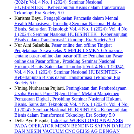
(2024): Vol. 4 No. 1 (2024): Seminar Nasional
HUBISINTEK - Keberlanjutan Bisnis dalam Transformasi
Teknologi Era Society 5.0
Karisma Bayu,
Pengaplikasian Pancasila dalam Mental
Health Mahasiswa
,
Prosiding Seminar Nasional Hukum,
Bisnis, Sains dan Teknologi: Vol. 4 No. 1 (2024): Vol. 4 No.
1 (2024): Seminar Nasional HUBISINTEK - Keberlanjutan
Bisnis dalam Transformasi Teknologi Era Society 5.0
Nur Aini Salsabila,
Pasar online dan offline Tingkat
Pengetahuan Siswa kelas X MPLB 1 SMKN 6 Surakarta
tentang pasar onlline dan pasar offline: Pemahaman Pasar
online dan Pasar offline
,
Prosiding Seminar Nasional
Hukum, Bisnis, Sains dan Teknologi: Vol. 4 No. 1 (2024):
Vol. 4 No. 1 (2024): Seminar Nasional HUBISINTEK -
Keberlanjutan Bisnis dalam Transformasi Teknologi Era
Society 5.0
Nining Nurhasana Pujiarti,
Peningkatan dan Pemberdayaan
Usaha Keripik Pare "Ngemil Pare" Melalui Manajemen
Pemasaran Digital
,
Prosiding Seminar Nasional Hukum,
Bisnis, Sains dan Teknologi: Vol. 4 No. 1 (2024): Vol. 4 No.
1 (2024): Seminar Nasional HUBISINTEK - Keberlanjutan
Bisnis dalam Transformasi Teknologi Era Society 5.0
Della Ayu Puspita,
Industrial WORKLOAD ANALYSIS
PADA OPERATOR MESIN BENDING SAFAN DARLEY
DAN MESIN VACUUM CNC GEISS AG DENGAN