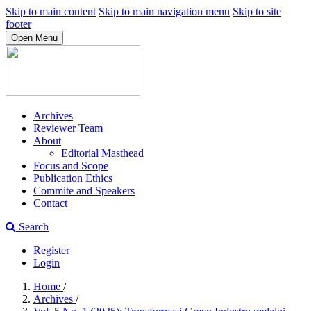
Skip to main content
Skip to main navigation menu
Skip to site
footer
Open Menu
Archives
Reviewer Team
About
Editorial Masthead
Focus and Scope
Publication Ethics
Commite and Speakers
Contact
Search
Register
Login
Home
/
Archives
/