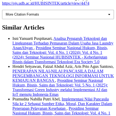
https://ojs.udb.ac.id/HUBISINTEK/article/view/4474
More Citation Formats
Similar Articles
Isni Yanuarti Puspitasari,
Analisa Pengaruh Teknologi dan
Lingkungan Terhadap Pemasaran Dalam Usaha Jasa Laundry
AnanAbyan
,
Prosiding Seminar Nasional Hukum, Bisnis,
Sains dan Teknologi: Vol. 4 No. 1 (2024): Vol. 4 No. 1
(2024): Seminar Nasional HUBISINTEK - Keberlanjutan
Bisnis dalam Transformasi Teknologi Era Society 5.0
Hendri Setyawan, Faizal Abdul Aziz, Aris Prio Agus Santoso,
PENERAPAN NILAI-NILAI PANCASILA DALAM
PENGEMBANGAN TEKNOLOGI INFORMASI UNTUK
KEMAJUAN BANGSA
,
Prosiding Seminar Nasional
Hukum, Bisnis, Sains dan Teknologi: Vol. 5 No. 1 (2025):
Transformasi Green Industry melalui Implementasi AI dan
IoT menuju Indonesia Emas
Pramudita Nabilla Putri Abel,
Implementasi Nilai Pancasila
Sila ke 2 Sebagai Sumber Etika, Moral, Dan Karakter Dalam
Penerapan Pelayanan Kesehatan
,
Prosiding Seminar
Nasional Hukum, Bisnis, Sains dan Teknologi: Vol. 4 No. 1