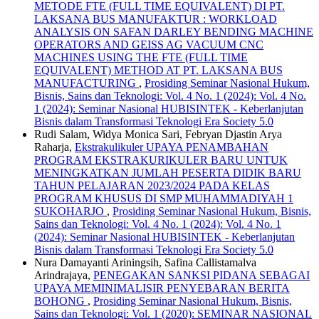
METODE FTE (FULL TIME EQUIVALENT) DI PT.
LAKSANA BUS MANUFAKTUR : WORKLOAD
ANALYSIS ON SAFAN DARLEY BENDING MACHINE
OPERATORS AND GEISS AG VACUUM CNC
MACHINES USING THE FTE (FULL TIME
EQUIVALENT) METHOD AT PT. LAKSANA BUS
MANUFACTURING
,
Prosiding Seminar Nasional Hukum,
Bisnis, Sains dan Teknologi: Vol. 4 No. 1 (2024): Vol. 4 No.
1 (2024): Seminar Nasional HUBISINTEK - Keberlanjutan
Bisnis dalam Transformasi Teknologi Era Society 5.0
Rudi Salam, Widya Monica Sari, Febryan Djastin Arya
Raharja,
Ekstrakulikuler UPAYA PENAMBAHAN
PROGRAM EKSTRAKURIKULER BARU UNTUK
MENINGKATKAN JUMLAH PESERTA DIDIK BARU
TAHUN PELAJARAN 2023/2024 PADA KELAS
PROGRAM KHUSUS DI SMP MUHAMMADIYAH 1
SUKOHARJO
,
Prosiding Seminar Nasional Hukum, Bisnis,
Sains dan Teknologi: Vol. 4 No. 1 (2024): Vol. 4 No. 1
(2024): Seminar Nasional HUBISINTEK - Keberlanjutan
Bisnis dalam Transformasi Teknologi Era Society 5.0
Nura Damayanti Ariningsih, Safina Callistamalva
Arindrajaya,
PENEGAKAN SANKSI PIDANA SEBAGAI
UPAYA MEMINIMALISIR PENYEBARAN BERITA
BOHONG
,
Prosiding Seminar Nasional Hukum, Bisnis,
Sains dan Teknologi: Vol. 1 (2020): SEMINAR NASIONAL