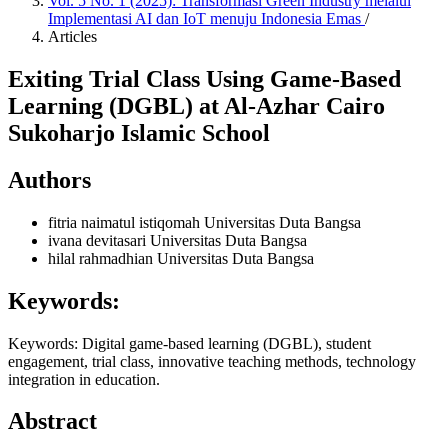
Vol. 5 No. 1 (2025): Transformasi Green Industry melalui
Implementasi AI dan IoT menuju Indonesia Emas
/
Articles
Exiting Trial Class Using Game-Based
Learning (DGBL) at Al-Azhar Cairo
Sukoharjo Islamic School
Authors
fitria naimatul istiqomah
Universitas Duta Bangsa
ivana devitasari
Universitas Duta Bangsa
hilal rahmadhian
Universitas Duta Bangsa
Keywords:
Keywords: Digital game-based learning (DGBL), student
engagement, trial class, innovative teaching methods, technology
integration in education.
Abstract