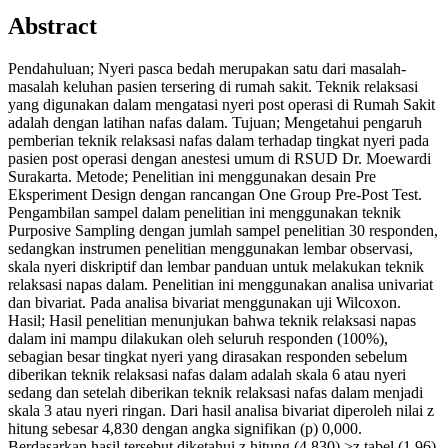
Abstract
Pendahuluan; Nyeri pasca bedah merupakan satu dari masalah-
masalah keluhan pasien tersering di rumah sakit. Teknik relaksasi
yang digunakan dalam mengatasi nyeri post operasi di Rumah Sakit
adalah dengan latihan nafas dalam. Tujuan; Mengetahui pengaruh
pemberian teknik relaksasi nafas dalam terhadap tingkat nyeri pada
pasien post operasi dengan anestesi umum di RSUD Dr. Moewardi
Surakarta. Metode; Penelitian ini menggunakan desain Pre
Eksperiment Design dengan rancangan One Group Pre-Post Test.
Pengambilan sampel dalam penelitian ini menggunakan teknik
Purposive Sampling dengan jumlah sampel penelitian 30 responden,
sedangkan instrumen penelitian menggunakan lembar observasi,
skala nyeri diskriptif dan lembar panduan untuk melakukan teknik
relaksasi napas dalam. Penelitian ini menggunakan analisa univariat
dan bivariat. Pada analisa bivariat menggunakan uji Wilcoxon.
Hasil; Hasil penelitian menunjukan bahwa teknik relaksasi napas
dalam ini mampu dilakukan oleh seluruh responden (100%),
sebagian besar tingkat nyeri yang dirasakan responden sebelum
diberikan teknik relaksasi nafas dalam adalah skala 6 atau nyeri
sedang dan setelah diberikan teknik relaksasi nafas dalam menjadi
skala 3 atau nyeri ringan. Dari hasil analisa bivariat diperoleh nilai z
hitung sebesar 4,830 dengan angka signifikan (p) 0,000.
Berdasarkan hasil tersebut diketahui z hitung (4,830) >z tabel (1,96)