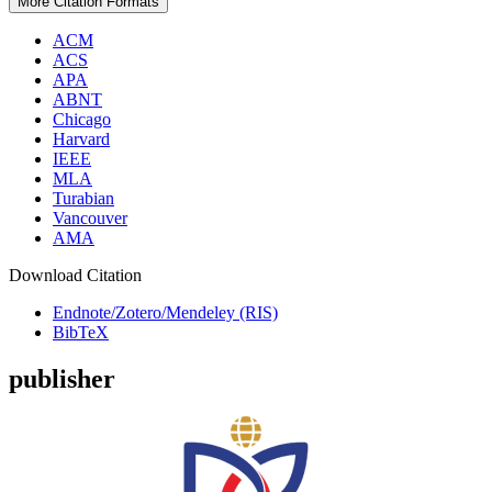
More Citation Formats
ACM
ACS
APA
ABNT
Chicago
Harvard
IEEE
MLA
Turabian
Vancouver
AMA
Download Citation
Endnote/Zotero/Mendeley (RIS)
BibTeX
publisher