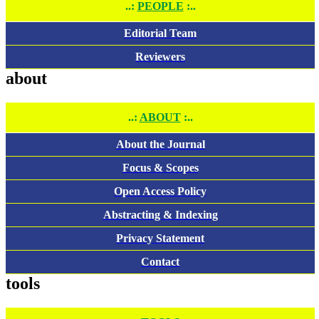
..:
PEOPLE
:..
Editorial Team
Reviewers
about
..:
ABOUT
:..
About the Journal
Focus & Scopes
Open Access Policy
Abstracting & Indexing
Privacy Statement
Contact
tools