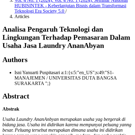
Vol. 4 No. 1 (2024): Vol. 4 No. 1 (2024): Seminar Nasional
HUBISINTEK - Keberlanjutan Bisnis dalam Transformasi
Teknologi Era Society 5.0
/
Articles
Analisa Pengaruh Teknologi dan
Lingkungan Terhadap Pemasaran Dalam
Usaha Jasa Laundry AnanAbyan
Authors
Isni Yanuarti Puspitasari
a:1:{s:5:"en_US";s:49:"S1-
MANAJEMEN / UNIVERSITAS DUTA BANGSA
SURAKARTA ";}
Abstract
Abstrak
Usaha Laundry AnanAnbyan merupakan usaha yag bergerak di
bidang jasa. Usaha ini didirikan karena mempunyai peluang yanng
besar. Peluang tersebut merupakan dimana usaha ini didirikan