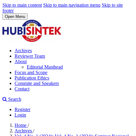
Skip to main content
Skip to main navigation menu
Skip to site
footer
Open Menu
Archives
Reviewer Team
About
Editorial Masthead
Focus and Scope
Publication Ethics
Commite and Speakers
Contact
Search
Register
Login
Home
/
Archives
/