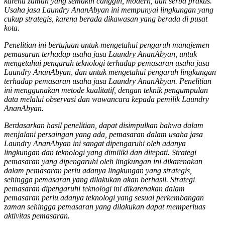
karena zaman yang semakin canggih, modern, dan serba praktis.
Usaha jasa Laundry AnanAbyan ini mempunyai lingkungan yang
cukup strategis, karena berada dikawasan yang berada di pusat
kota.
Penelitian ini bertujuan untuk mengetahui pengaruh manajemen
pemasaran terhadap usaha jasa Laundry AnanAbyan, untuk
mengetahui pengaruh teknologi terhadap pemasaran usaha jasa
Laundry AnanAbyan, dan untuk mengetahui pengaruh lingkungan
terhadap pemasaran usaha jasa Laundry AnanAbyan. Penelitian
ini menggunakan metode kualitatif, dengan teknik pengumpulan
data melalui observasi dan wawancara kepada pemilik Laundry
AnanAbyan.
Berdasarkan hasil penelitian, dapat disimpulkan bahwa dalam
menjalani persaingan yang ada, pemasaran dalam usaha jasa
Laundry AnanAbyan ini sangat dipengaruhi oleh adanya
lingkungan dan teknologi yang dimiliki dan ditepati. Strategi
pemasaran yang dipengaruhi oleh lingkungan ini dikarenakan
dalam pemasaran perlu adanya lingkungan yang strategis,
sehingga pemasaran yang dilakukan akan berhasil. Strategi
pemasaran dipengaruhi teknologi ini dikarenakan dalam
pemasaran perlu adanya teknologi yang sesuai perkembangan
zaman sehingga pemasaran yang dilakukan dapat memperluas
aktivitas pemasaran.