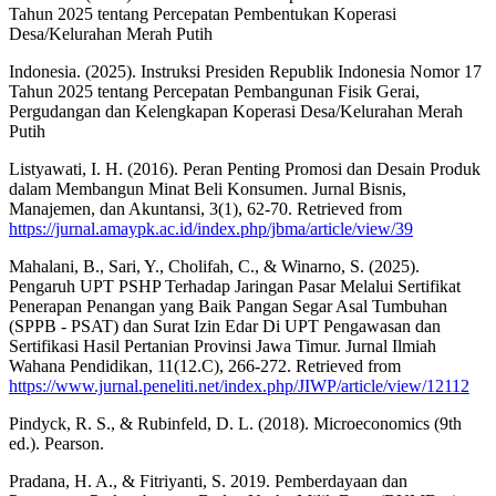
Tahun 2025 tentang Percepatan Pembentukan Koperasi
Desa/Kelurahan Merah Putih
Indonesia. (2025). Instruksi Presiden Republik Indonesia Nomor 17
Tahun 2025 tentang Percepatan Pembangunan Fisik Gerai,
Pergudangan dan Kelengkapan Koperasi Desa/Kelurahan Merah
Putih
Listyawati, I. H. (2016). Peran Penting Promosi dan Desain Produk
dalam Membangun Minat Beli Konsumen. Jurnal Bisnis,
Manajemen, dan Akuntansi, 3(1), 62-70. Retrieved from
https://jurnal.amaypk.ac.id/index.php/jbma/article/view/39
Mahalani, B., Sari, Y., Cholifah, C., & Winarno, S. (2025).
Pengaruh UPT PSHP Terhadap Jaringan Pasar Melalui Sertifikat
Penerapan Penangan yang Baik Pangan Segar Asal Tumbuhan
(SPPB - PSAT) dan Surat Izin Edar Di UPT Pengawasan dan
Sertifikasi Hasil Pertanian Provinsi Jawa Timur. Jurnal Ilmiah
Wahana Pendidikan, 11(12.C), 266-272. Retrieved from
https://www.jurnal.peneliti.net/index.php/JIWP/article/view/12112
Pindyck, R. S., & Rubinfeld, D. L. (2018). Microeconomics (9th
ed.). Pearson.
Pradana, H. A., & Fitriyanti, S. 2019. Pemberdayaan dan