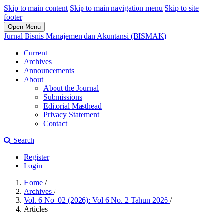
Skip to main content
Skip to main navigation menu
Skip to site
footer
Open Menu
Jurnal Bisnis Manajemen dan Akuntansi (BISMAK)
Current
Archives
Announcements
About
About the Journal
Submissions
Editorial Masthead
Privacy Statement
Contact
Search
Register
Login
Home
/
Archives
/
Vol. 6 No. 02 (2026): Vol 6 No. 2 Tahun 2026
/
Articles