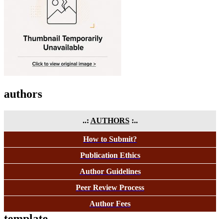
authors
..:
AUTHORS
:..
How to Submit?
Publication Ethics
Author Guidelines
Peer Review Process
Author Fees
template