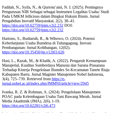
Fadilah, N., Syifa, N., & Qurrotu’aini, N. I. (2025). Pentingnya
Pengurusan NIB Sebagai sebagai Instrumen Legalitas Usaha: Studi
Pada UMKM Jellicious dalam Bingkai Hukum Bisnis. Jurnal
Pengabdian Inovatif Masyarakat, 2(2), 38–41.
https://doi.org/10.62759/jpim.v2i2.232
DOI:
https://doi.org/10.62759/jpim.v2i2.232
Hartono, S., Budiarsih, R., & Wibowo, O. (2024). Potensi
Keberlanjutan Usaha Bumdesa di Tulungagung. Inovasi
Pembangunan: Jurnal Kelitbangan, 12(02).
https://doi.org/10.35450/jip.v12i03.626
Hasi, L., Razak, M., & Khalik, A. (2022). Pengaruh Kemampuan
Manajerial, Kualitas Sumberdaya Manusia dan Sarana Prasarana
Terhadap Kinerja Pengelolaan Bumdes Se-Kecamatan Tanete Riaja
Kabupaten Barru. Jurnal Magister Manajemen Nobel Indonesia,
3(4), 725–739. Retrieved from
https://e-
jurnal.nobel.ac.id/index.php/JMMNI/article/view/2945
Ivanka, R. Z. & Rohman, A. (2024). Pengelolaan Manajemen
POAC pada Kelembagaan Usaha Tani Bawang Merah. Jurnal
Media Akademik (JMA), 2(6), 1-19.
https://doi.org/10.62281/v2i6.473