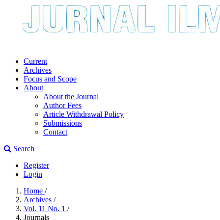
Current
Archives
Focus and Scope
About
About the Journal
Author Fees
Article Withdrawal Policy
Submissions
Contact
Search
Register
Login
Home
/
Archives
/
Vol. 11 No. 1
/
Journals