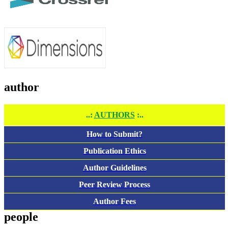
author
..:
AUTHORS
:..
How to Submit?
Publication Ethics
Author Guidelines
Peer Review Process
Author Fees
people