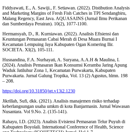
Fiddyawati, E., A. Sawiji., F. Setiawan. (2022). Distibution Analysis
and Marketing Margins of Fresh Fish Catches in TPI Sendangbiru,
Malang Regency, East Java. AQUASAINS (Jurnal Ilmu Perikanan
dan Sumberdaya Perairan). 10(2), 1077-1100.
Hermansyah, D., R. Kurniawan. (2022). Analisis Efisiensi dan
Keuntungan Pemasaran Cabai Merah di Desa Muara Burnai I
Kecamatan Lempuing Jaya Kabupaten Ogan Komering Ilir.
SOCIETA. XI(2), 105-111.
Husnandina, F.A. Nurhayati, A. Suryana, A.A.H & Maulina, I.
(2024). Analisis Pemasaran Ikan Konsumsi Keramba Jaring Apung
Waduk Jatiluhur Zona 1, Kecamatan Purwakarta, Kabupaten
Purwakarta. Jurnal Galung Tropika, Vol. 13 (2) Agustus, hlmn. 198
– 208.
https://doi.org/10.31850/jgt.v13i2.1230
Jikrillah, Sufi, dkk. (2021). Analisis manajemen risiko terhadap
keberlangsungan usaha umkm di kota Banjarmasin. Jurnal Wawasan
Nusantara. Vol 9.No. 2. (135-141).
Rahayu, I.D. (2023). Analisis Evisiensi Pemasaran Telur Puyuh di
Kabupaten Boyolali. International Conference of Health, Science